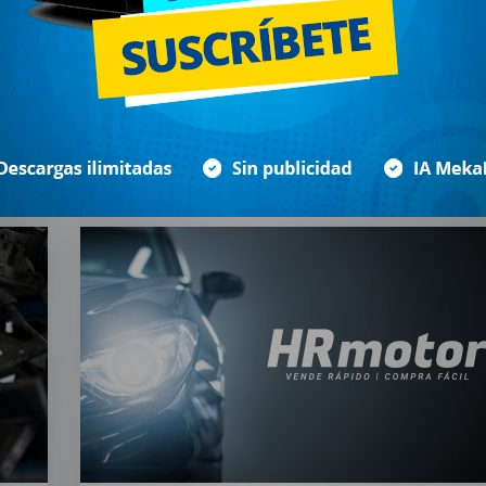
quieres ser mecánico de coches
La mecánica automotriz evoluciona con VE y
pps
tecnología avanzada. Los mecánicos deben domi
sistemas eléctricos, diagnósticos modernos y
mantenimiento preventivo basado en datos.
0
25 junio 2024