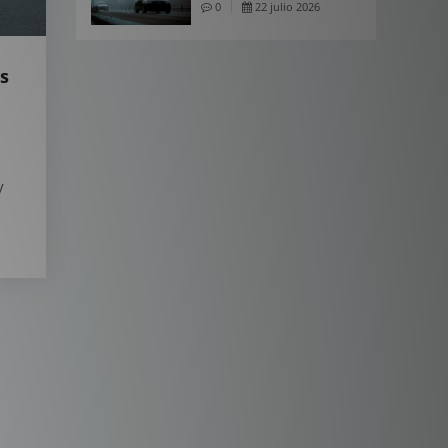
0
22 julio 2026
s
y