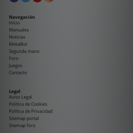
Navegación
Inicio
Manuales
Noticias
MekaBot
Segunda mano
Foro
Juegos
Contacto
Legal
Aviso Legal
Política de Cookies
Política de Privacidad
Sitemap portal
Sitemap foro