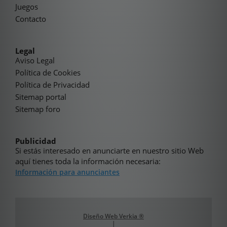
Juegos
Contacto
Legal
Aviso Legal
Política de Cookies
Política de Privacidad
Sitemap portal
Sitemap foro
Publicidad
Si estás interesado en anunciarte en nuestro sitio Web
aquí tienes toda la información necesaria:
Información para anunciantes
Diseño Web Verkia ®
|