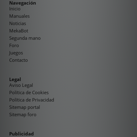
Navegación
Inicio
Manuales
Noticias
MekaBot
Segunda mano
Foro
Juegos
Contacto
Legal
Aviso Legal
Política de Cookies
Política de Privacidad
Sitemap portal
Sitemap foro
Publicidad