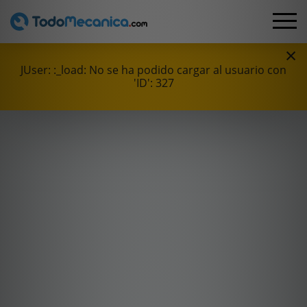
×
JUser: :_load: No se ha podido cargar al usuario con
'ID': 327