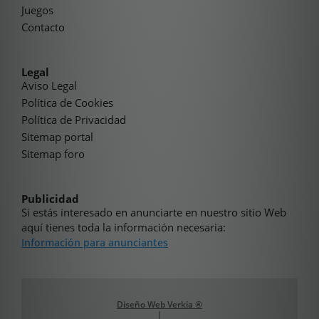
Juegos
Contacto
Legal
Aviso Legal
Política de Cookies
Política de Privacidad
Sitemap portal
Sitemap foro
Publicidad
Si estás interesado en anunciarte en nuestro sitio Web
aquí tienes toda la información necesaria:
Información para anunciantes
Diseño Web Verkia ®
|