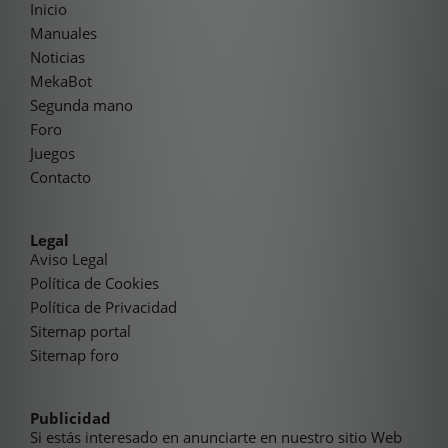
Inicio
Manuales
Noticias
MekaBot
Segunda mano
Foro
Juegos
Contacto
Legal
Aviso Legal
Política de Cookies
Política de Privacidad
Sitemap portal
Sitemap foro
Publicidad
Si estás interesado en anunciarte en nuestro sitio Web