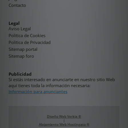
Contacto
Legal
Aviso Legal
Política de Cookies
Política de Privacidad
Sitemap portal
Sitemap foro
Publicidad
Si estás interesado en anunciarte en nuestro sitio Web
aquí tienes toda la información necesaria:
Información para anunciantes
Diseño Web Verkia ®
|
Alojamiento Web Hostingato ®