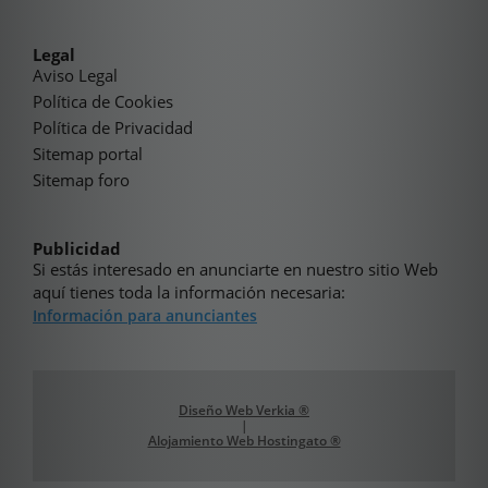
Legal
Aviso Legal
Política de Cookies
Política de Privacidad
Sitemap portal
Sitemap foro
Publicidad
Si estás interesado en anunciarte en nuestro sitio Web
aquí tienes toda la información necesaria:
Información para anunciantes
Diseño Web Verkia ®
|
Alojamiento Web Hostingato ®