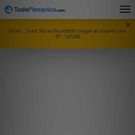
×
JUser: :_load: No se ha podido cargar al usuario con
'ID': 147286