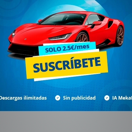
na
39
40
41
42
43
44
45
Siguiente