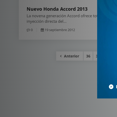
Nuevo Honda Accord 2013
La novena generación Accord ofrece totalmente u
inyección directa del...
0
19 septiembre 2012
Anterior
36
37
38