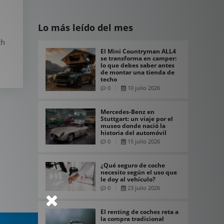
Lo más leído del mes
ch
El Mini Countryman ALL4
se transforma en camper:
lo que debes saber antes
de montar una tienda de
techo
0
10 julio 2026
Mercedes-Benz en
Stuttgart: un viaje por el
museo donde nació la
historia del automóvil
0
15 julio 2026
¿Qué seguro de coche
necesito según el uso que
le doy al vehículo?
0
23 julio 2026
El renting de coches reta a
la compra tradicional