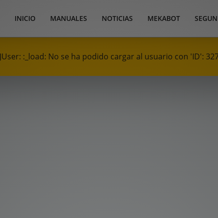
INICIO
MANUALES
NOTICIAS
MEKABOT
SEGUN
JUser: :_load: No se ha podido cargar al usuario con 'ID': 32