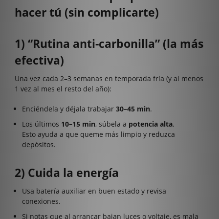
hacer tú (sin complicarte)
1) “Rutina anti-carbonilla” (la más
efectiva)
Una vez cada 2–3 semanas en temporada fría (y al menos
1 vez al mes el resto del año):
Enciéndela y déjala trabajar
30–45 min
.
Los últimos
10–15 min
, súbela a
potencia alta
.
Esto ayuda a que queme más limpio y reduzca
depósitos.
2) Cuida la energía
Usa batería auxiliar en buen estado y revisa
conexiones.
Si notas que al arrancar bajan luces o voltaje, es mala