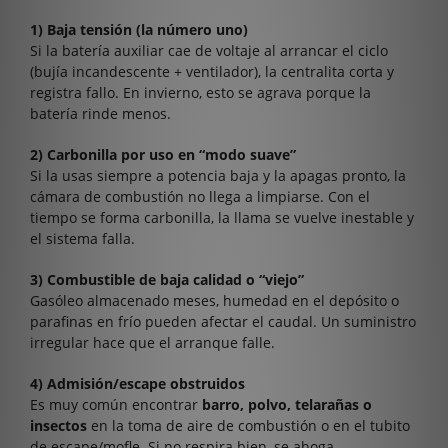
1) Baja tensión (la número uno)
Si la batería auxiliar cae de voltaje al arrancar el ciclo
(bujía incandescente + ventilador), la centralita corta y
registra fallo. En invierno, esto se agrava porque la
batería rinde menos.
2) Carbonilla por uso en “modo suave”
Si la usas siempre a potencia baja y la apagas pronto, la
cámara de combustión no llega a limpiarse. Con el
tiempo se forma carbonilla, la llama se vuelve inestable y
el sistema falla.
3) Combustible de baja calidad o “viejo”
Gasóleo almacenado meses, humedad en el depósito o
parafinas en frío pueden afectar el caudal. Un suministro
irregular hace que el arranque falle.
4) Admisión/escape obstruidos
Es muy común encontrar
barro, polvo, telarañas o
insectos
en la toma de aire de combustión o en el tubito
de escape/mofle. Si no respira bien, se ahoga.