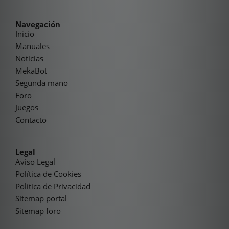
Navegación
Inicio
Manuales
Noticias
MekaBot
Segunda mano
Foro
Juegos
Contacto
Legal
Aviso Legal
Política de Cookies
Política de Privacidad
Sitemap portal
Sitemap foro