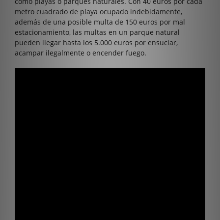
como playas o parques naturales. Con 40 euros por cada
metro cuadrado de playa ocupado indebidamente,
además de una posible multa de 150 euros por mal
estacionamiento, las multas en un parque natural
pueden llegar hasta los 5.000 euros por ensuciar,
acampar ilegalmente o encender fuego.