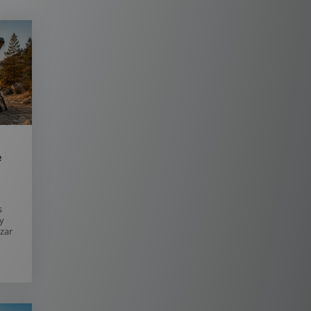
e
s
y
zar