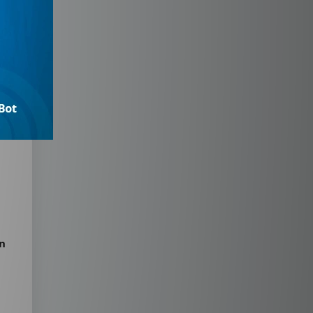
es
en