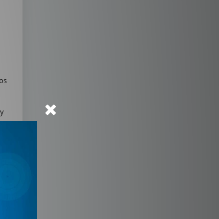
ios
 y
ue
e