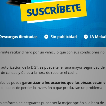
s de descontaminación y desinfección, y tratamientos de los coch
 buenas condiciones, mientras que el resto es eliminado de tal
 entregar su coche inservible
, ya sea por inundación, incendio,
quipo profesional realice una tasación e indique su valor de
re.
ermite recibir dinero por un vehículo que con sus condiciones no
va autorización de la DGT, se puede tener una mayor seguridad de
e calidad y útiles a la hora de reparar el coche.
ehículos puede
garantizar a los usuarios que las piezas están 
ibilidades de perder la inversión o que produzcan un problema
a plataforma de desguaces puede ser la mejor opción a la hora de