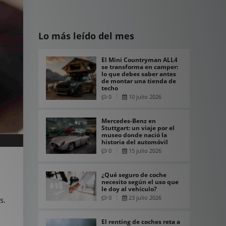
Lo más leído del mes
El Mini Countryman ALL4
se transforma en camper:
lo que debes saber antes
de montar una tienda de
techo
0
10 julio 2026
Mercedes-Benz en
Stuttgart: un viaje por el
museo donde nació la
historia del automóvil
0
15 julio 2026
¿Qué seguro de coche
necesito según el uso que
le doy al vehículo?
0
23 julio 2026
s.
El renting de coches reta a