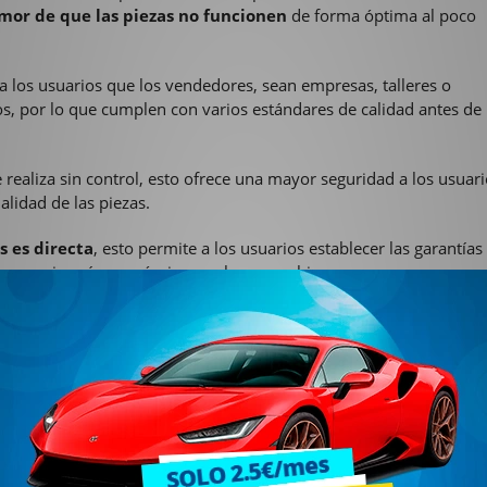
emor de que las piezas no funcionen
de forma óptima al poco
 los usuarios que los vendedores, sean empresas, talleres o
os, por lo que cumplen con varios estándares de calidad antes de
realiza sin control, esto ofrece una mayor seguridad a los usuar
alidad de las piezas.
s es directa
, esto permite a los usuarios establecer las garantías
r un precio más económico por los recambios.
ce recambios de otros vendedores, también cuenta con piezas q
cual se puede solicitar directamente a ellos los recambios que s
cuentren.
ículos
, con la validez y autorización de la Dirección General de