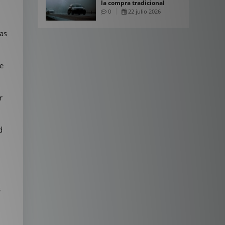
la compra tradicional
0
22 julio 2026
as
de
r
d
s