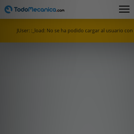
JUser: :_load: No se ha podido cargar al usuario con 