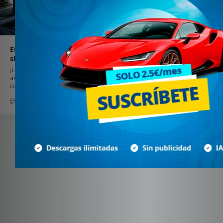
Efecto túnel al volante: la curiosa razón por la que aceleras
sin darte cuenta
¡El efecto túnel hace que tu cerebro subestime la velocidad en vías
amplias o túneles. Con chequeos al velocímetro y distancia,
conduces mejor y seguro siempre!
0
6 marzo 2026