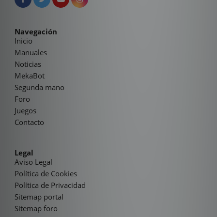
Navegación
Inicio
Manuales
Noticias
MekaBot
Segunda mano
Foro
Juegos
Contacto
Legal
Aviso Legal
Política de Cookies
Política de Privacidad
Sitemap portal
Sitemap foro