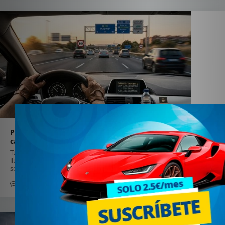
Psicología al volante: por qué tu cerebro “recorta” la
carretera y cómo recuperar el control
Tu cerebro usa atajos al conducir: atención selectiva, efecto arrastre,
ilusión de control e ira. Con rutinas y calma recuperas control y
seguridad.
0
31 marzo 2026