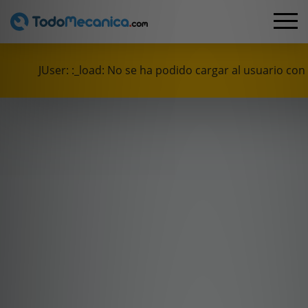
JUser: :_load: No se ha podido cargar al usuario con 