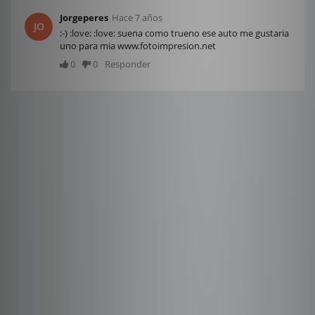
Jorgeperes
Hace 7 años
JO
:-) :love: :love: suena como trueno ese auto me gustaria
uno para mia www.fotoimpresion.net
0
0
Responder