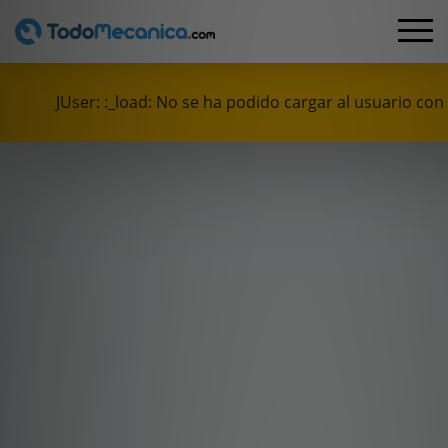
JUser: :_load: No se ha podido cargar al usuario con 