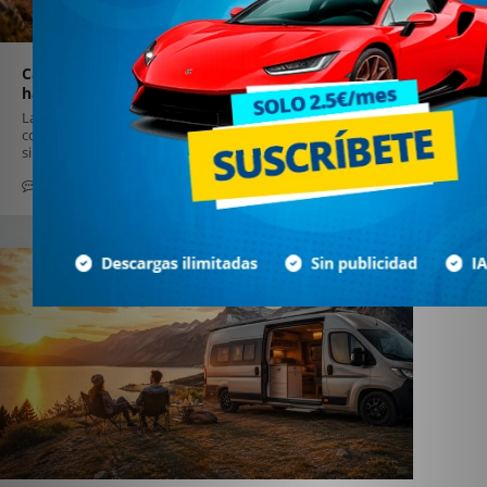
Calefacción estacionaria diésel: por qué se bloquea y cómo
hacerle el mantenimiento tú mismo
La calefacción diésel se bloquea por baja tensión, carbonilla,
combustible viejo u obstrucciones. Con rutinas en alta y revisiones
simples, se evita.
0
7 julio 2026