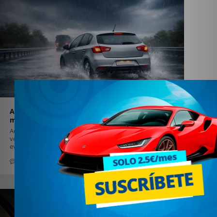
Aquaplaning: cuando el coche “flota” y la carretera deja de
mandar
Aquaplaning: el coche pierde contacto por una película de agua. La
velocidad, el dibujo y la presión influyen. Con prevención y calma, lo
evitas.
0
12 marzo 2026