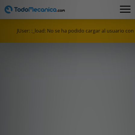
JUser: :_load: No se ha podido cargar al usuario con 