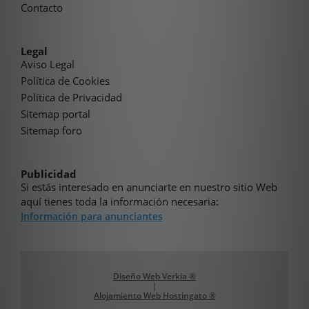
Contacto
Legal
Aviso Legal
Política de Cookies
Política de Privacidad
Sitemap portal
Sitemap foro
Publicidad
Si estás interesado en anunciarte en nuestro sitio Web
aquí tienes toda la información necesaria:
Información para anunciantes
Diseño Web Verkia ®
|
Alojamiento Web Hostingato ®