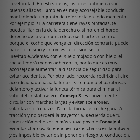
la velocidad. En estos casos, las luces antiniebla son
buenas aliadas. También es muy aconsejable conducir
manteniendo un punto de referencia en todo momento.
Por ejemplo, si la carretera tiene rayas pintadas, te
puedes fijar en la de la derecha o, si no, en el borde
derecho de la vía; nunca deberías fijarte en centro,
porque el coche que venga en dirección contraria puede
hacer lo mismo y entonces la colisión sería
inevitable.Además, con el suelo mojado o con hielo, el
coche tendrá menos adherencia, por lo que es muy
aconsejable aumentar la distancia de seguridad para
evitar accidentes. Por otro lado, recuerda redirigir el aire
acondicionado hacia la luna si se empaña el parabrisas
delantero y activar la luneta térmica para eliminar el
vaho del cristal trasero.
Consejo 3
: es converniente
circular con marchas largas y evitar acelerones,
volantazos o frenazos. De esta forma, el coche ganará
tracción y no perderá la trayectoria. Recuerda que tu
conducción debe ser lo más suave posible.
Consejo 4
:
evita los charcos. Si te encuentras el charco en la autovía
y es imposible evitarlo sin poner en riesgo tu conducción,