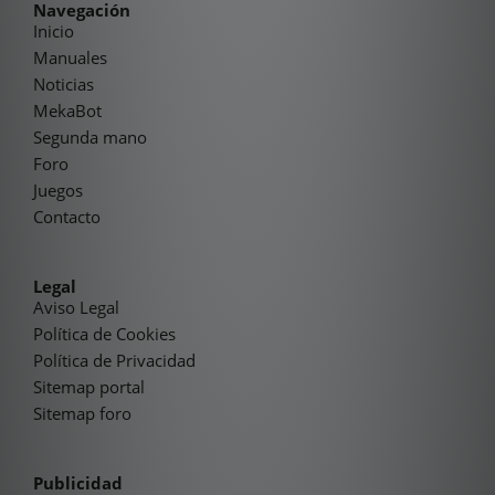
Navegación
Inicio
Manuales
Noticias
MekaBot
Segunda mano
Foro
Juegos
Contacto
Legal
Aviso Legal
Política de Cookies
Política de Privacidad
Sitemap portal
Sitemap foro
Publicidad