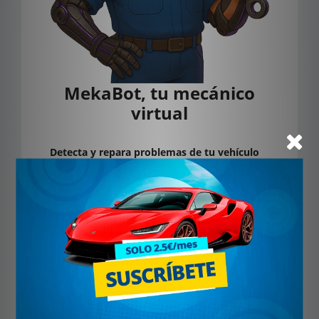
MekaBot, tu mecánico
virtual
Detecta y repara problemas de tu vehículo
con ayuda de IA.
Soy una inteligencia artificial que te orienta
paso a paso, como si tuvieras un experto a tu
lado. Cuéntame qué notas y deja que te
ayude a identificar el problema, sin moverte
del sitio y sin complicaciones.
Suscríbete