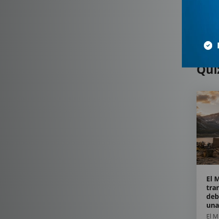
Qui
El 
tra
deb
una
El 