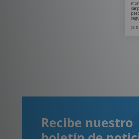
mont
carg
peso
segu
0
Recibe nuestro
boletín de notic