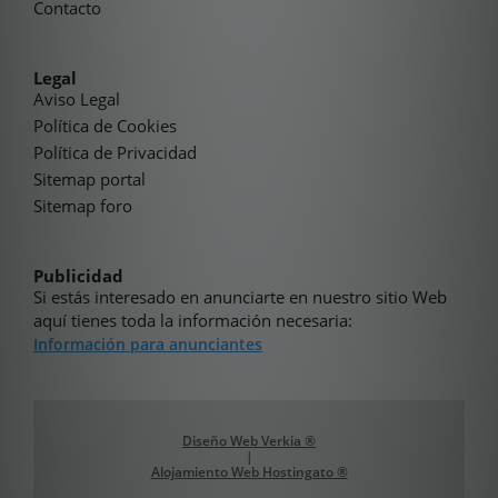
Contacto
Legal
Aviso Legal
Política de Cookies
Política de Privacidad
Sitemap portal
Sitemap foro
Publicidad
Si estás interesado en anunciarte en nuestro sitio Web
aquí tienes toda la información necesaria:
Información para anunciantes
Diseño Web Verkia ®
|
Alojamiento Web Hostingato ®