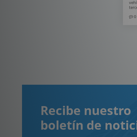
vehí
terc
0
Recibe nuestro
boletín de notic