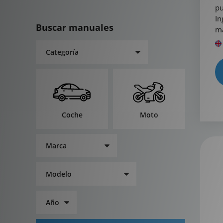
pu
In
Buscar manuales
ma
Coche
Moto