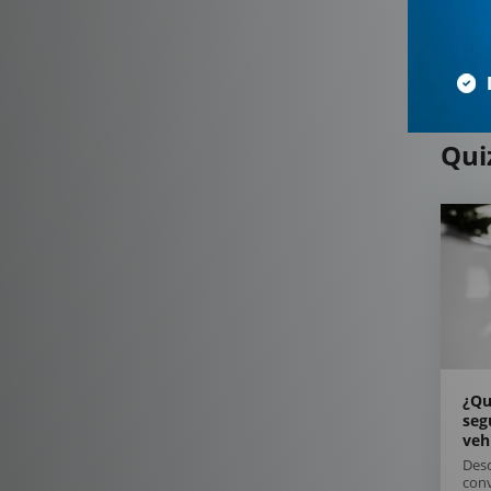
Qui
¿Qu
seg
veh
Desc
conv