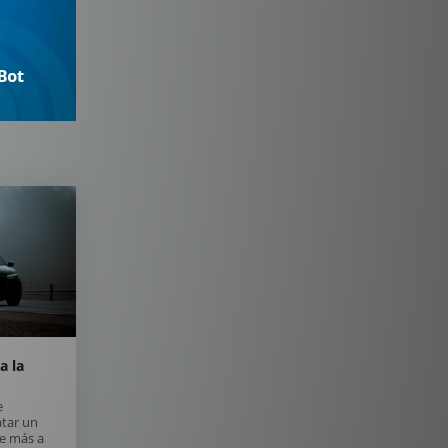
a la
e
atar un
ne más a