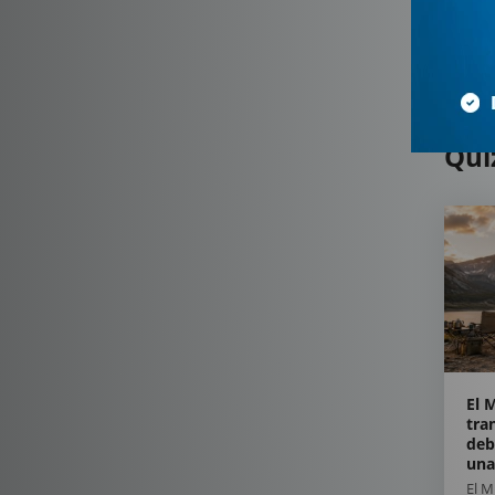
Qui
El 
tra
deb
una
El 