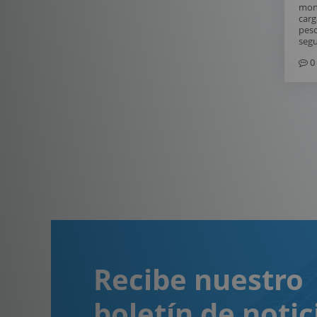
mont
carg
peso
segu
0
Recibe nuestro
boletín de notic