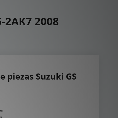
5-2AK7 2008
e piezas Suzuki GS
en
es