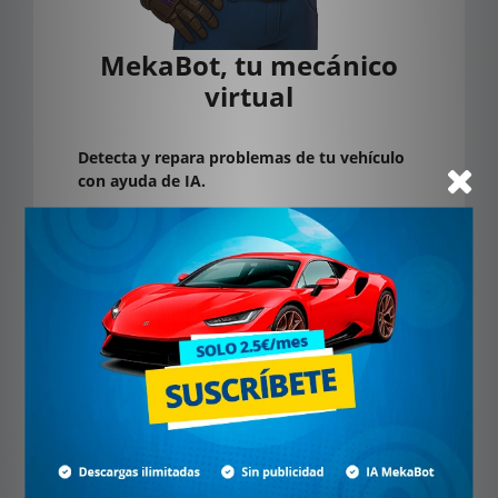
MekaBot, tu mecánico
virtual
Detecta y repara problemas de tu vehículo
con ayuda de IA.
Soy una inteligencia artificial que te orienta
paso a paso, como si tuvieras un experto a tu
lado. Cuéntame qué notas y deja que te
ayude a identificar el problema, sin moverte
del sitio y sin complicaciones.
Suscríbete