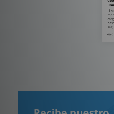
deb
una
El 
mont
carg
peso
segu
0
Recibe nuestro