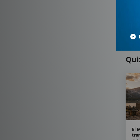
Qui
El 
tra