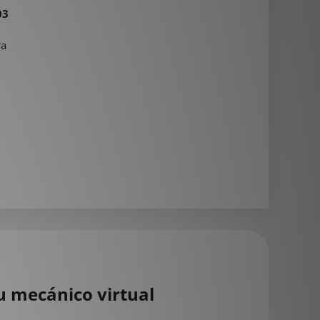
03
ra
u mecánico virtual