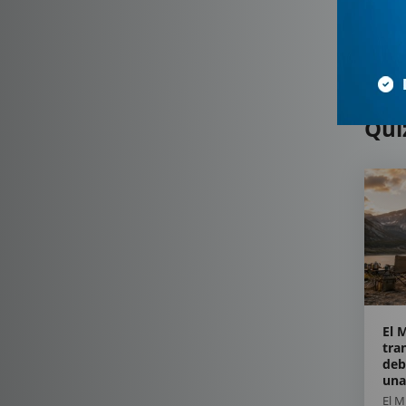
Qui
El 
tra
deb
una
El 