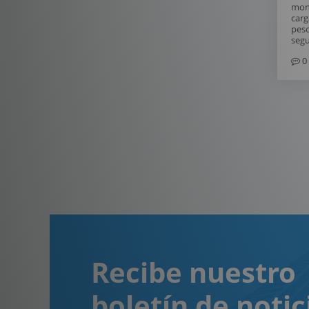
mont
carg
peso
segu
0
Recibe nuestro
boletín de notic