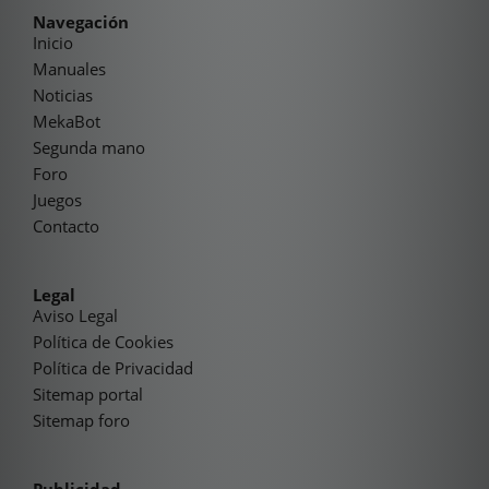
Navegación
Inicio
Manuales
Noticias
MekaBot
Segunda mano
Foro
Juegos
Contacto
Legal
Aviso Legal
Política de Cookies
Política de Privacidad
Sitemap portal
Sitemap foro