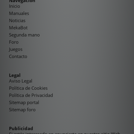
Navegación
Inicio
Manuales
Noticias
MekaBot
Segunda mano
Foro
Juegos
Contacto
Legal
Aviso Legal
Política de Cookies
Política de Privacidad
Sitemap portal
Sitemap foro
Publicidad