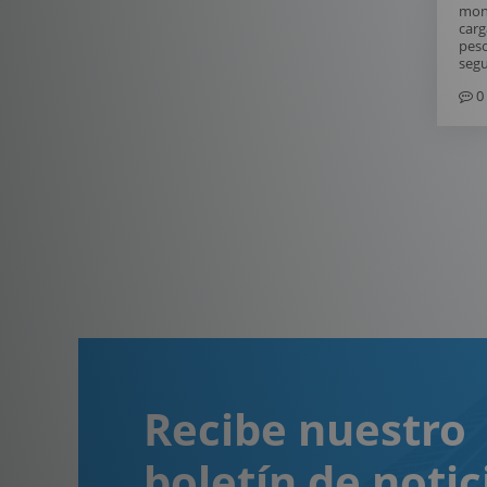
mont
carg
peso
segu
0
Recibe nuestro
boletín de notic