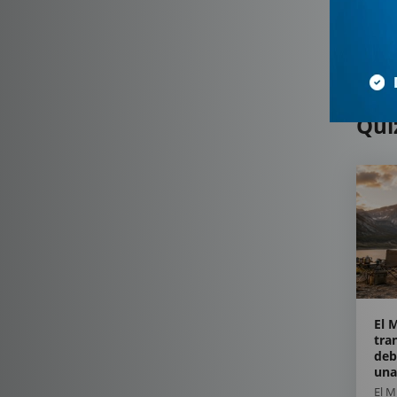
Qui
El 
tra
deb
una
El 