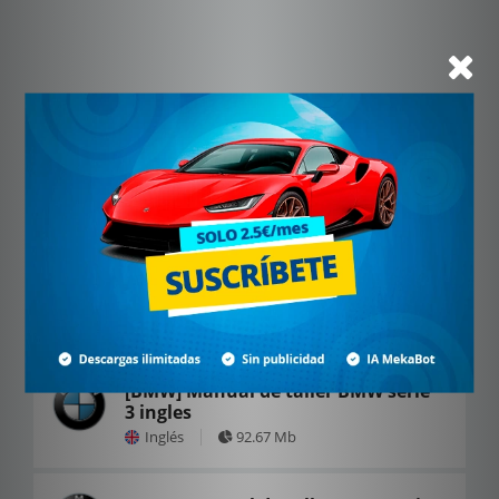
[BMW] Manual de taller BMW serie
3 ingles
Inglés
92.67 Mb