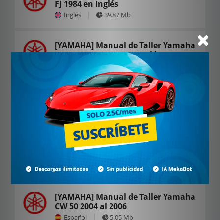
FJ 1984 en Inglés
Inglés
39.87 Mb
[YAMAHA] Manual de Taller Yamaha
YFM 450F AR 2004 en Inglés
Inglés
4.61 Mb
[YAMAHA] Manual de Taller Yamaha
Sr 1994
Español
6.52 Mb
[YAMAHA] Manual de Taller Yamaha
XS 400 1982 en Inglés
Inglés
78.76 Mb
[YAMAHA] Manual de Taller Yamaha
CW 50 2004 al 2006
Español
5.05 Mb