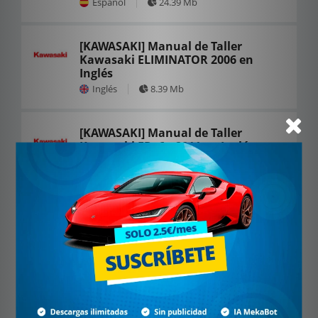
Español
24.39 Mb
[KAWASAKI] Manual de Taller
Kawasaki ELIMINATOR 2006 en
Inglés
Inglés
8.39 Mb
[KAWASAKI] Manual de Taller
Kawasaki ER -6n 2011 en Inglés
Inglés
12.98 Mb
[KAWASAKI] Manual de Taller
Kawasaki Ninja 300 2012
Español
13.82 Mb
[KAWASAKI] Manual de Taller
Kawasaki ZX 1000YH 2017
Español
20.84 Mb