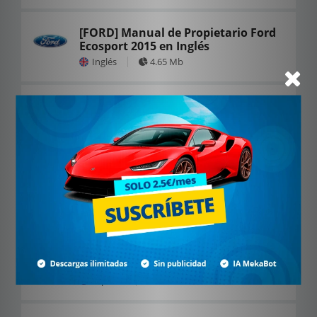
[FORD] Manual de Propietario Ford
Ecosport 2015 en Inglés
Inglés
4.65 Mb
[FORD] Manual de Propietario Ford
Kuga 2010
Español
2.02 Mb
[FORD] Manual de Propietario Ford
Explorer 2004
Español
5.67 Mb
[FORD] Manual de Propietario Ford
Ranger 2022
Español
4.70 Mb